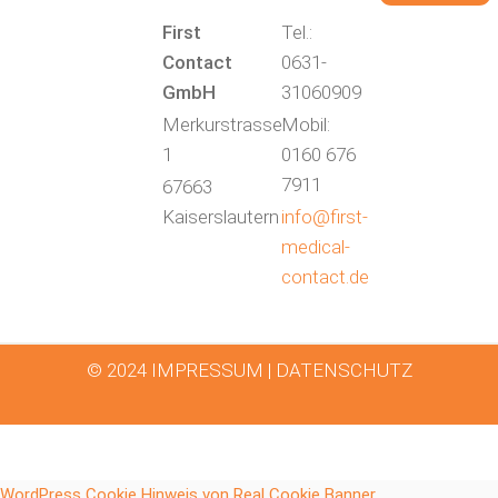
First
Tel.:
Contact
0631-
GmbH
31060909
Merkurstrasse
Mobil:
1
0160 676
7911
67663
Kaiserslautern
info@first-
medical-
contact.de
© 2024
IMPRESSUM
|
DATENSCHUTZ
WordPress Cookie Hinweis von Real Cookie Banner