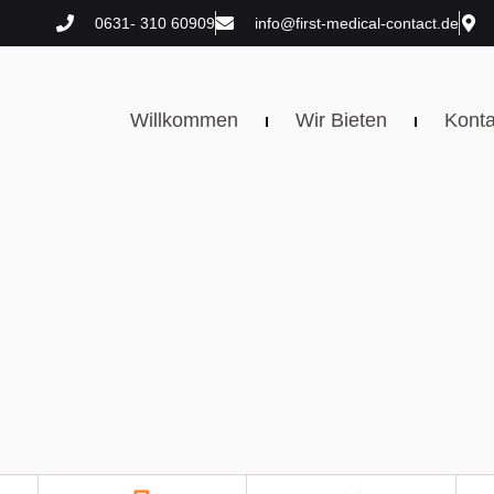
0631- 310 60909
info@first-medical-contact.de
Willkommen
Wir Bieten
Konta